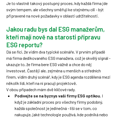
Je to vlastně takový postupný proces, kdy každá firma jde
svým tempem, ale všechny směřují ke stejnému cíli - být
připravené na nové požadavky v oblasti udržitelnosti.
Jakou radu bys dal ESG manažerům,
kteří mají nově na starosti přípravu
ESG reportu?
Dá se říci, že vidím dva typické scénáře. V prvním případě
má firma dedikovaného ESG manažera, což je skvělý signál -
ukazuje to, že firma bere ESG vážně a chce do něj
investovat. Častěji ale, zejména u menších a středních
firem, vidím druhý scénář, kdy je ESG agenda rozdělená mezi
několik lidí, kteří na ní pracují projektově.
V obou případech mám dvě klíčové rady.
Podívejte se na byznys vaší firmy ESG optikou.
I
když je základní proces pro všechny firmy podobný,
každá společnost je jedinečná - liší se v tom, co
nakupuje, jaké technologie používá, kde podniká nebo