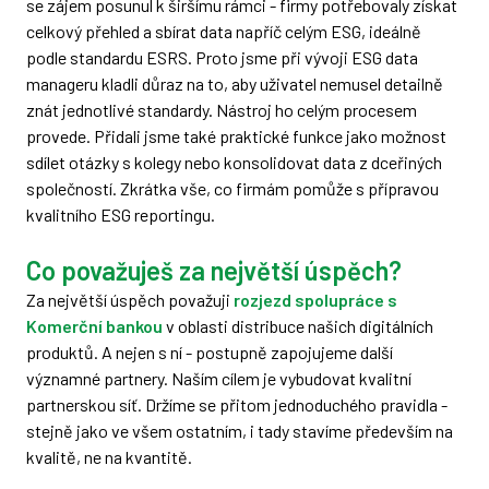
se zájem posunul k širšímu rámci - firmy potřebovaly získat
celkový přehled a sbírat data napříč celým ESG, ideálně
podle standardu ESRS. Proto jsme při vývoji ESG data
manageru kladli důraz na to, aby uživatel nemusel detailně
znát jednotlivé standardy. Nástroj ho celým procesem
provede. Přidali jsme také praktické funkce jako možnost
sdílet otázky s kolegy nebo konsolidovat data z dceřiných
společností. Zkrátka vše, co firmám pomůže s přípravou
kvalitního ESG reportingu.
Co považuješ za největší úspěch?
Za největší úspěch považuji
rozjezd spolupráce s
Komerční bankou
v oblasti distribuce našich digitálních
produktů. A nejen s ní - postupně zapojujeme další
významné partnery. Naším cílem je vybudovat kvalitní
partnerskou síť. Držíme se přitom jednoduchého pravidla -
stejně jako ve všem ostatním, i tady stavíme především na
kvalitě, ne na kvantitě.