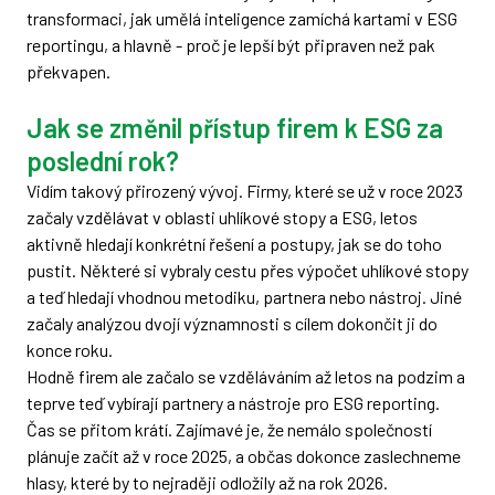
transformaci, jak umělá inteligence zamíchá kartami v ESG
reportingu, a hlavně - proč je lepší být připraven než pak
překvapen.
Jak se změnil přístup firem k ESG za
poslední rok?
Vidím takový přirozený vývoj. Firmy, které se už v roce 2023
začaly vzdělávat v oblasti uhlíkové stopy a ESG, letos
aktivně hledají konkrétní řešení a postupy, jak se do toho
pustit. Některé si vybraly cestu přes výpočet uhlíkové stopy
a teď hledají vhodnou metodiku, partnera nebo nástroj. Jiné
začaly analýzou dvojí významnosti s cílem dokončit ji do
konce roku.
Hodně firem ale začalo se vzděláváním až letos na podzim a
teprve teď vybírají partnery a nástroje pro ESG reporting.
Čas se přitom krátí. Zajímavé je, že nemálo společností
plánuje začít až v roce 2025, a občas dokonce zaslechneme
hlasy, které by to nejraději odložily až na rok 2026.