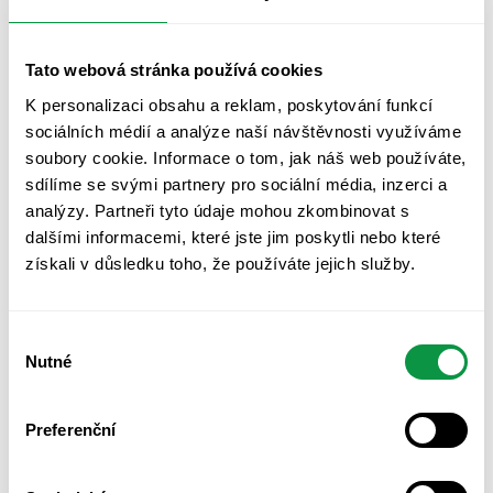
jejich potřeby. Je to vlastně takový přirozený průzkum trhu.
Našimi nástroji jako
ESG checklist
,
CO2 check
a
webináři
projdou stovky zákazníků, s velkou částí z nich si pak
Tato webová stránka používá cookies
voláme a jejich zpětnou vazbu pečlivě zpracováváme.
K personalizaci obsahu a reklam, poskytování funkcí
Žádné externí průzkumy nepotřebujeme - ty nejcennější
sociálních médií a analýze naší návštěvnosti využíváme
podněty získáváme přímo od uživatelů našich služeb.
soubory cookie. Informace o tom, jak náš web používáte,
sdílíme se svými partnery pro sociální média, inzerci a
Co nás čeká v roce 2025?
analýzy. Partneři tyto údaje mohou zkombinovat s
Rok 2025 bude pro mnoho firem rokem procitnutí. Jakmile
dalšími informacemi, které jste jim poskytli nebo které
velké společnosti, které mají povinný reporting, začnou
získali v důsledku toho, že používáte jejich služby.
aktivně sbírat data, pocítí to tisíce menších firem v jejich
dodavatelských řetězcích. A tady bude platit staré dobré
'štěstí přeje připraveným', zejména v oblasti digitálních
Výběr
řešení.
Nutné
souhlasu
Navíc situaci komplikuje fakt, že na trhu nebude dostatek
konzultantů a střední a menší firmy často nebudou ochotné
Preferenční
nebo schopné platit za drahé poradenství.
My se proto soustředíme na další rozvoj našich digitálních
ESG nástrojů. Budeme zdokonalovat to, co už máme, a