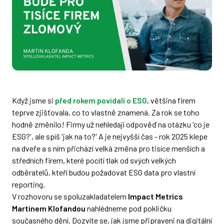
Když jsme si
před rokem povídali o ESG
, většina firem
teprve zjišťovala, co to vlastně znamená. Za rok se toho
hodně změnilo! Firmy už nehledají odpověď na otázku 'co je
ESG?', ale spíš 'jak na to?' A je nejvyšší čas - rok 2025 klepe
na dveře a s ním přichází velká změna pro tisíce menších a
středních firem, které pocítí tlak od svých velkých
odběratelů, kteří budou požadovat ESG data pro vlastní
reporting.
V rozhovoru se spoluzakladatelem
Impact Metrics
Martinem Klofandou
nahlédneme pod pokličku
současného dění. Dozvíte se, jak jsme připraveni na digitální