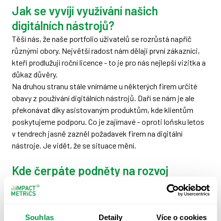
Jak se vyvíjí využívání našich
digitálních nástrojů?
Těší nás, že naše portfolio uživatelů se rozrůstá napříč
různými obory. Největší radost nám dělají první zákazníci,
kteří prodlužují roční licence - to je pro nás nejlepší vizitka a
důkaz důvěry.
Na druhou stranu stále vnímáme u některých firem určité
obavy z používání digitálních nástrojů. Daří se nám je ale
překonávat díky asistovaným produktům, kde klientům
poskytujeme podporu. Co je zajímavé - oproti loňsku letos
v tendrech jasně zazněl požadavek firem na digitální
nástroje. Je vidět, že se situace mění.
Kde čerpáte podněty na rozvoj
aplikací?
Naše největší inspirace přichází přímo z trhu - jsme v
intenzivním kontaktu se zákazníky a pozorně posloucháme
Souhlas
Detaily
Více o cookies