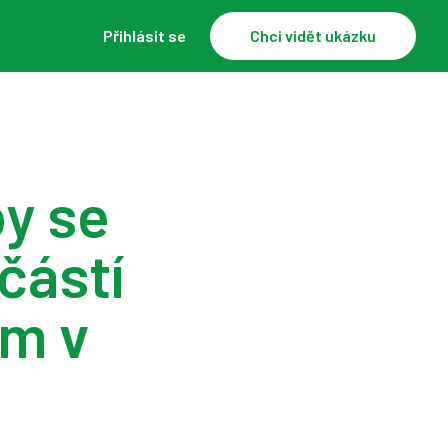
Přihlásit se
Chci vidět ukázku
by se
částí
em v