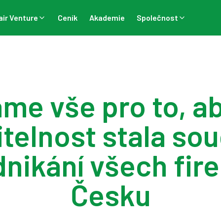
air Venture
Ceník
Akademie
Společnost
me vše pro to, a
itelnost stala sou
nikání všech fir
Česku