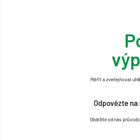
P
výp
Měřit a zveřejňovat uhl
Odpovězte na n
Obdržíte od nás průvodc