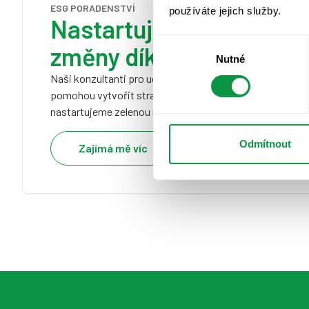
ESG PORADENSTVÍ
používáte jejich služby.
Nastartujte dlouhodobé 
Výběr
změny díky ESG strategi
Nutné
souhlasu
Naši konzultanti pro udržitelnost ze sesterské společno
pomohou vytvořit strategii udržitelnosti, která povede 
nastartujeme zelenou modernizaci vaší firmy.
Odmítnout
Zajímá mě víc