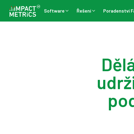
Software
Řešení
Poradenství F
Dělá
udrž
pod