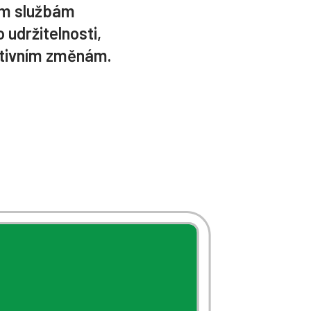
ým službám
udržitelnosti,
zitivním změnám.