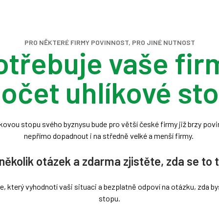
PRO NĚKTERÉ FIRMY POVINNOST, PRO JINÉ NUTNOST
otřebuje vaše fir
očet uhlíkové st
íkovou stopu svého byznysu bude pro větší české firmy již brzy pov
nepřímo dopadnout i na středně velké a menší firmy.
ěkolik otázek a zdarma zjistěte, zda se to t
e, který vyhodnotí vaši situaci a bezplatně odpoví na otázku, zda by
stopu.