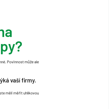
ma
opy?
inné. Povinnost může ale
ýká vaší firmy.
ste měli měřit uhlíkovou