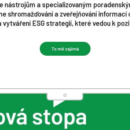
ine nástrojům a specializovaným poradensk
e shromažďování a zveřejňování informací o 
a vytváření ESG strategií, které vedou k po
To mě zajímá