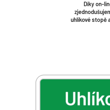
Díky on-l
zjednodušujem
uhlíkové stopě 