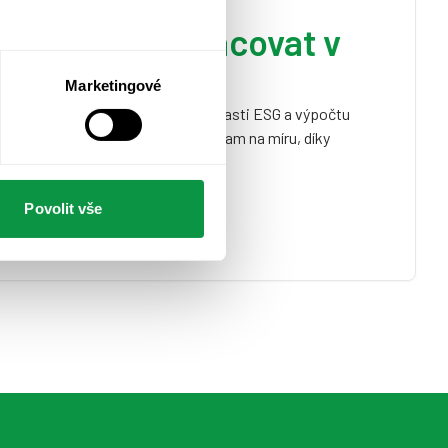
řemýšlet a pracovat v
ESG
Marketingové
náře zdarma a zorientujte se v oblasti ESG a výpočtu
ás také sestavit vzdělávací program na míru, díky
 udržitelné myšlení a hodnoty.
Povolit vše