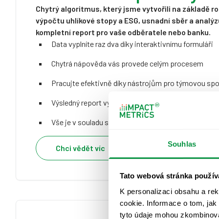
Chytrý algoritmus, který jsme vytvořili na základě ro
výpočtu uhlíkové stopy a ESG, usnadní sběr a analýzu
kompletní report pro vaše odběratele nebo banku.
Data vyplníte raz dva díky interaktivnímu formuláři
Chytrá nápověda vás provede celým procesem
Pracujte efektivně díky nástrojům pro týmovou spo
Výsledný report vytvoříte na jedno kliknutí
Vše je v souladu s platnou legislativou
Souhlas
Chci vědět víc
Tato webová stránka použív
K personalizaci obsahu a re
cookie. Informace o tom, jak
tyto údaje mohou zkombinovat