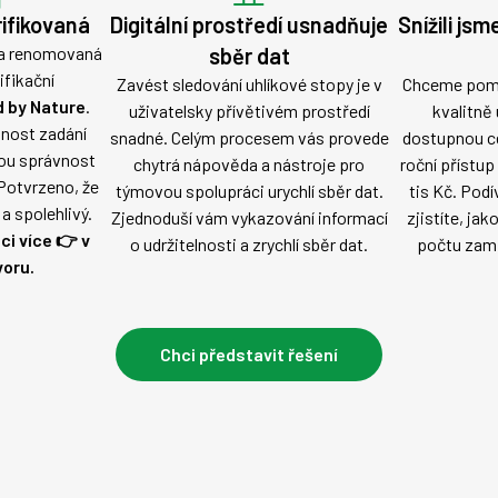
rifikovaná
Digitální prostředí usnadňuje
Snížili jsm
ala renomovaná
sběr dat
ifikační
Zavést sledování uhlíkové stopy je v
Chceme pomo
d by Nature
.
uživatelsky přívětivém prostředí
kvalitně
nost zadání
snadné. Celým procesem vás provede
dostupnou ce
nou správnost
chytrá nápověda a nástroje pro
roční přístup
Potvrzeno, že
týmovou spolupráci urychlí sběr dat.
tis Kč. Podí
a spolehlivý.
Zjednoduší vám vykazování informací
zjistíte, ja
ci více 👉 v
o udržitelnosti a zrychlí sběr dat.
počtu zamě
oru.
Chci představit řešení