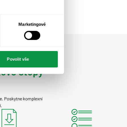
Marketingové
Povolit vše
kové stopy
ise. Poskytne komplexní
í.