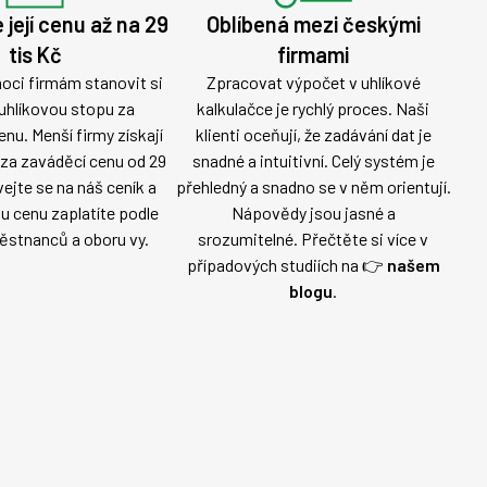
e její cenu až na 29
Oblíbená mezi českými
tis Kč
firmami
ci firmám stanovit si
Zpracovat výpočet v uhlíkové
 uhlíkovou stopu za
kalkulačce je rychlý proces. Naši
nu. Menší firmy získají
klienti oceňují, že zadávání dat je
 za zaváděcí cenu od 29
snadné a intuitivní. Celý systém je
vejte se na náš ceník a
přehledný a snadno se v něm orientují.
kou cenu zaplatíte podle
Nápovědy jsou jasné a
stnanců a oboru vy.
srozumitelné. Přečtěte si více v
případových studiích na 👉
našem
blogu
.