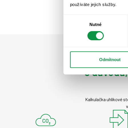
používáte jejich služby.
Výběr
Nutné
souhlasu
Odmítnout
5 důvodů,
Kalkulačka uhlíkové st
v