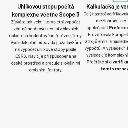
Uhlíkovou stopu počítá
Kalkulačka je ve
komplexně včetně Scope 3
Celý nástroj verifikov
mezinárodní cert
Získáte tak velmi kompletní výpočet
společnost
Preferre
včetně nepřímých emisí v hlavních
Prověřovala komplet
oblastech hodnotového řetězce firmy.
zdrojů emisí a násled
Výsledek plně odpovídá požadavkům
výpočtů. A výsledek? 
na výpočet uhlíkové stopy podle
výsledek je komplexní 
ESRS. Navíc je přizpůsobena na
Přečtěte si o
verifika
české prostředí a pracuje s lokálními
tomto rozhov
emisními faktory.