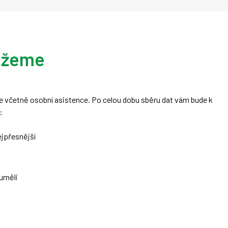
ůžeme
me včetně osobní asistence. Po celou dobu sběru dat vám bude k
:
ejpřesnější
zuměli