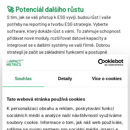
🚀 Potenciál dalšího růstu
S tím, jak se váš přístup k ESG vyvíjí, budou růst i vaše
potřeby na reporting a tvorbu ESG strategie. Vyberte
software, který dokáže růst s vámi. To zahrnuje schopnost
přidávat nové moduly, rozšiřovat datové kapacity a
integrovat se s dalšími systémy ve vaší firmě. Dobrou
strategií je začít se základními funkcemi a postupně
přidávat sofistikovanější nástroje.
📊 Analytické a vizualizační nástroje
Souhlas
Detaily
Více o cookies
Sběr dat je pouze začátek - skutečná hodnota leží v jejich
analýze a prezentaci. Hledejte software, který nabízí i
nástroje pro vizualizaci dat. Tyto funkce vám pomohou
Tato webová stránka používá cookies
identifikovat trendy, porovnávat výkon v čase a napříč
K personalizaci obsahu a reklam, poskytování funkcí
různými metrikami, a téma udržitelnosti srozumitelně
sociálních médií a analýze naší návštěvnosti využíváme
komunikovat s vašimi partnery, zákazníky a veřejností.
soubory cookie. Informace o tom, jak náš web používáte,
sdílíme se svými partnery pro sociální média, inzerci a