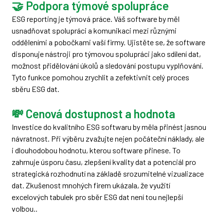
🤝 Podpora týmové spolupráce
ESG reporting je týmová práce. Váš software by měl
usnadňovat spolupráci a komunikaci mezi různými
odděleními a pobočkami vaší firmy. Ujistěte se, že software
disponuje nástroji pro týmovou spolupráci jako sdílení dat,
možnost přidělování úkolů a sledování postupu vyplňování.
Tyto funkce pomohou zrychlit a zefektivnit celý proces
sběru ESG dat.
💸 Cenová dostupnost a hodnota
Investice do kvalitního ESG softwaru by měla přinést jasnou
návratnost. Při výběru zvažujte nejen počáteční náklady, ale
i dlouhodobou hodnotu, kterou software přinese. To
zahrnuje úsporu času, zlepšení kvality dat a potenciál pro
strategická rozhodnutí na základě srozumitelné vizualizace
dat. Zkušenost mnohých firem ukázala, že využití
excelových tabulek pro sběr ESG dat není tou nejlepší
volbou..