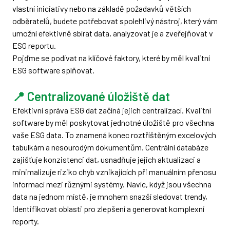
vlastní iniciativy nebo na základě požadavků větších
odběratelů, budete potřebovat spolehlivý nástroj, který vám
umožní efektivně sbírat data, analyzovat je a zveřejňovat v
ESG reportu.
Pojďme se podívat na klíčové faktory, které by měl kvalitní
ESG software splňovat.
📍 Centralizované úložiště dat
Efektivní správa ESG dat začíná jejich centralizací. Kvalitní
software by měl poskytovat jednotné úložiště pro všechna
vaše ESG data. To znamená konec roztříštěným excelových
tabulkám a nesourodým dokumentům. Centrální databáze
zajišťuje konzistenci dat, usnadňuje jejich aktualizaci a
minimalizuje riziko chyb vznikajících při manuálním přenosu
informací mezi různými systémy. Navíc, když jsou všechna
data na jednom místě, je mnohem snazší sledovat trendy,
identifikovat oblasti pro zlepšení a generovat komplexní
reporty.