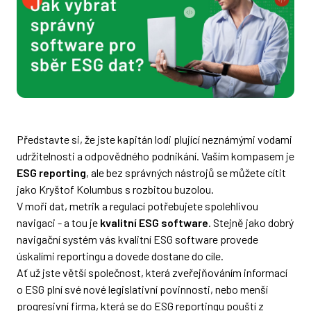
Představte si, že jste kapitán lodi plující neznámými vodami
udržitelnosti a odpovědného podnikání. Vaším kompasem je
ESG reporting
, ale bez správných nástrojů se můžete cítit
jako Kryštof Kolumbus s rozbitou buzolou.
V moři dat, metrik a regulací potřebujete spolehlivou
navigaci - a tou je
kvalitní ESG software
. Stejně jako dobrý
navigační systém vás kvalitní ESG software provede
úskalími reportingu a dovede dostane do cíle.
Ať už jste větší společnost, která zveřejňováním informací
o ESG plní své nové legislativní povinnosti, nebo menší
progresivní firma, která se do ESG reportingu pouští z