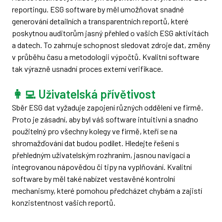
reportingu. ESG software by měl umožňovat snadné
generování detailních a transparentních reportů, které
poskytnou auditorům jasný přehled o vašich ESG aktivitách
a datech. To zahrnuje schopnost sledovat zdroje dat, změny
v průběhu času a metodologii výpočtů. Kvalitní software
tak výrazně usnadní proces externí verifikace.
👩‍💻 Uživatelská přívětivost
Sběr ESG dat vyžaduje zapojení různých oddělení ve firmě.
Proto je zásadní, aby byl váš software intuitivní a snadno
použitelný pro všechny kolegy ve firmě, kteří se na
shromažďování dat budou podílet. Hledejte řešení s
přehledným uživatelským rozhraním, jasnou navigací a
integrovanou nápovědou či tipy na vyplňování. Kvalitní
software by měl také nabízet vestavěné kontrolní
mechanismy, které pomohou předcházet chybám a zajistí
konzistentnost vašich reportů.