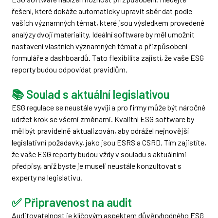
řešení, které dokáže automaticky upravit sběr dat podle
vašich významných témat, které jsou výsledkem provedené
analýzy dvojí materiality. Ideální software by měl umožnit
nastavení vlastních významných témat a přizpůsobení
formuláře a dashboardů. Tato flexibilita zajistí, že vaše ESG
reporty budou odpovídat pravidlům.
📚 Soulad s aktuální legislativou
ESG regulace se neustále vyvíjí a pro firmy může být náročné
udržet krok se všemi změnami. Kvalitní ESG software by
měl být pravidelně aktualizován, aby odrážel nejnovější
legislativní požadavky, jako jsou ESRS a CSRD. Tím zajistíte,
že vaše ESG reporty budou vždy v souladu s aktuálními
předpisy, aniž byste je museli neustále konzultovat s
experty na legislativu.
✅ Připravenost na audit
Auditovatelnost je klíčovým aspektem důvěryhodného ESG