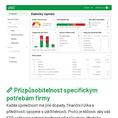
📏 Přizpůsobitelnost specifickým
potřebám firmy
Každá společnost má jiné dopady, finanční rizika a
příležitosti spojené s udržitelností. Proto je klíčové, aby váš
ESG software nabízel možnost přizpůsobení. Hledejte