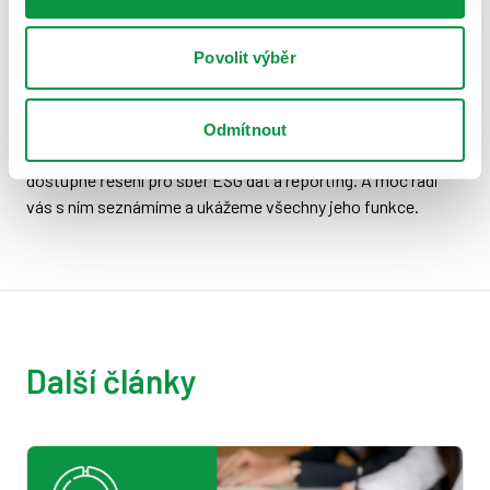
potřebami.
Povolit výběr
Mimochodem, pokud hledáte řešení, které splňuje všechna
výše uvedená kritéria, doporučujeme se podívat na
webovou aplikaci
ESG data manager
. Tento nástroj jsme
Odmítnout
navrhli s ohledem na potřeby firem všech velikostí a nabízí
dostupné řešení pro sběr ESG dat a reporting. A moc rádi
vás s ním seznámíme a ukážeme všechny jeho funkce.
Další články