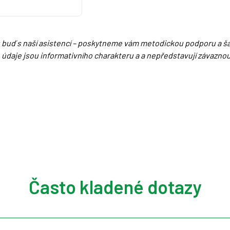
 buď s naší asistencí – poskytneme vám metodickou podporu a šab
údaje jsou informativního charakteru a a nepředstavují závaznou
Často kladené dotazy