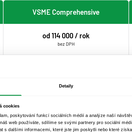
VSME Comprehensive
od 114 000 / rok
bez DPH
Rozšířená verze zjednodušené ESG zprávy podle
dobrovolných standardů
Vlastní zpracování
s naší asistencí
Detaily
Možnost doobjednat
výpočet uhlíkové stopy pro
více entit/poboček
á cookies
klam, poskytování funkcí sociálních médií a analýze naší návšt
 náš web používáte, sdílíme se svými partnery pro sociální média
Objednat
 s dalšími informacemi, které jste jim poskytli nebo které získa