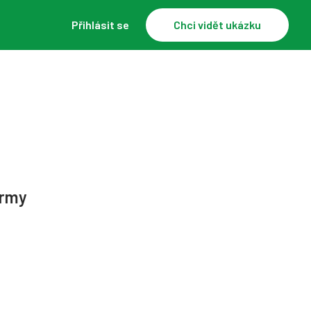
Přihlásit se
Chci vidět ukázku
firmy