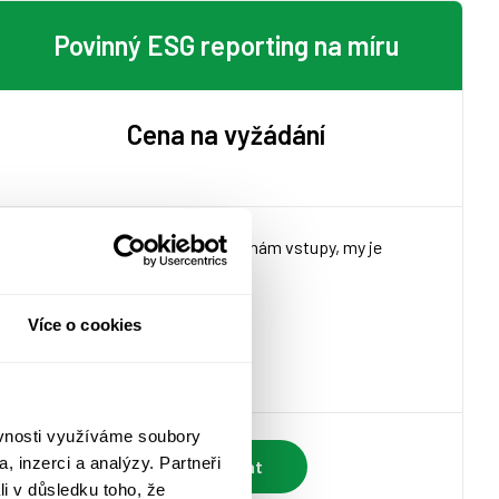
Povinný ESG reporting na míru
Cena na vyžádání
Zpracování na klíč
– dodáte nám vstupy, my je
zpracujeme
Více o cookies
ěvnosti využíváme soubory
, inzerci a analýzy. Partneři
Objednat
li v důsledku toho, že