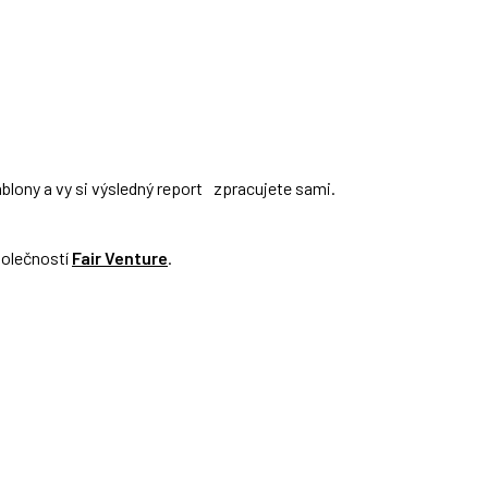
ony a vy si výsledný report zpracujete sami.
polečností
Fair Venture
.