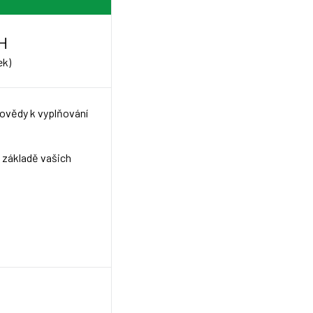
H
ek)
povědy k vyplňování
a základě vašich