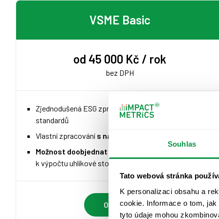
VSME Basic
od 45 000 Kč / rok
bez DPH
Zjednodušená ESG zpráva podle dobrovolných
standardů
Vlastní zpracování
s naší asistencí
Souhlas
Možnost doobjednat asistenci
k výpočtu Scope 3 a
k výpočtu uhlíkové stopy pro více entit/poboček
Tato webová stránka použív
K personalizaci obsahu a re
cookie. Informace o tom, jak
Objednat
tyto údaje mohou zkombinovat