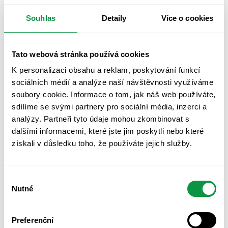
například při přípravě
analýzy materiality
, nastavení
ESG
strategie
,
řízení rizik
nebo vzdělávání zaměstnanců. Díky
Souhlas
Detaily
Více o cookies
jejich podpoře se ESG reporting stává nejen povinností, ale i
nástrojem pro posílení reputace firmy a otevření cesty k
lepšímu financování.
Tato webová stránka používá cookies
Společně tak v Impact Metrics a Fair Venture zajišťujeme
K personalizaci obsahu a reklam, poskytování funkcí
firmám kompletní podporu – od technického zvládnutí dat
sociálních médií a analýze naší návštěvnosti využíváme
až po strategické uchopení udržitelnosti.
soubory cookie. Informace o tom, jak náš web používáte,
sdílíme se svými partnery pro sociální média, inzerci a
Závěrem
analýzy. Partneři tyto údaje mohou zkombinovat s
ESRS jsou dnes povinným rámcem ESG reportingu pro větší
dalšími informacemi, které jste jim poskytli nebo které
podniky. Návrh jejich zjednodušení, který je nyní v
získali v důsledku toho, že používáte jejich služby.
konzultaci, ukazuje snahu EU snížit administrativní zátěž a
přiblížit reporting reálným potřebám firem a zároveň dává
firmám příležitost využít čas na postupnou přípravu a
Výběr
Nutné
změnu interních procesů, je-li to potřeba. Analýza prvních
souhlasu
cca 600 reportů zároveň dokládá, že firmy si cestu k ESG
teprve hledají a není potřeba mít vše okamžitě perfektní –
Preferenční
ale klimatická témata i péče o zaměstnance zůstávají