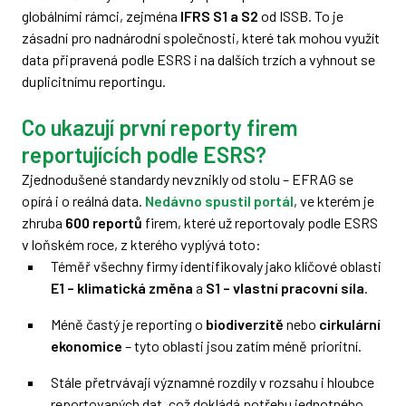
globálními rámci, zejména
IFRS S1 a S2
od ISSB. To je
zásadní pro nadnárodní společnosti, které tak mohou využít
data připravená podle ESRS i na dalších trzích a vyhnout se
duplicitnímu reportingu.
Co ukazují první reporty firem
reportujících podle ESRS?
Zjednodušené standardy nevznikly od stolu – EFRAG se
opírá i o reálná data.
Nedávno spustil portál
, ve kterém je
zhruba
600 reportů
firem, které už reportovaly podle ESRS
v loňském roce, z kterého vyplývá toto:
Téměř všechny firmy identifikovaly jako klíčové oblasti
E1 – klimatická změna
a
S1 – vlastní pracovní síla
.
Méně častý je reporting o
biodiverzitě
nebo
cirkulární
ekonomice
– tyto oblasti jsou zatím méně prioritní.
Stále přetrvávají významné rozdíly v rozsahu i hloubce
reportovaných dat, což dokládá potřebu jednotného