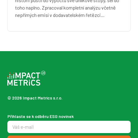
historií pustil do výpočtu své uhlíkové stopy, šel do
toho naplno. Zpracoval kompletní analýzu včetně
nepřímých emisí v dodavatelském řetězci…
© 2026 Impact Metrics s.r.o.
Přihlaste se k odběru ESG novinek