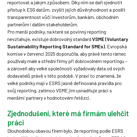
reportovat a jakým způsobem. Díky nim se daří sjednotit
přístup k ESG datům, zvýšit jejich důvěryhodnost a posílit
transparentnost vůči investorům, bankám, obchodním
partnerům i dalším stakeholderům.
Pro menší podniky, na které se povinný reporting
nevztahuje, existuje dobrovolný standard
VSME (Voluntary
Sustainability Reporting Standard for SMEs)
. Evropská
komise v červenci 2025 doporučila, aby právě tento rámec
používaly malé a střední firmy při dobrovolném reportingu –
a zároveň aby velké společnosti vyžadovaly data od svých
dodavatelů právě v této podobě. V praxi to znamená, že
velké podniky mají v ESRS jasně definovaná pravidla pro
svůj reporting, zatímco VSME jim usnadňuje práci s
menšími partnery v hodnotovém řetězci.
Zjednodušení, které má firmám ulehčit
práci
Dlouhodobou obavou firem bylo, že reporting podle ESRS