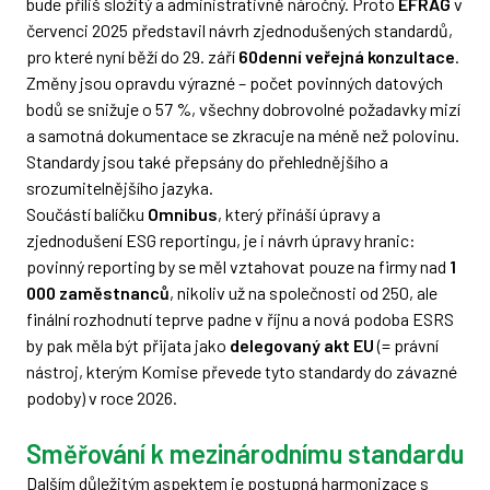
bude příliš složitý a administrativně náročný. Proto
EFRAG
v
červenci 2025 představil návrh zjednodušených standardů,
pro které nyní běží do 29. září
60denní veřejná konzultace
.
Změny jsou opravdu výrazné – počet povinných datových
bodů se snižuje o 57 %, všechny dobrovolné požadavky mizí
a samotná dokumentace se zkracuje na méně než polovinu.
Standardy jsou také přepsány do přehlednějšího a
srozumitelnějšího jazyka.
Součástí balíčku
Omnibus
, který přináší úpravy a
zjednodušení ESG reportingu, je i návrh úpravy hranic:
povinný reporting by se měl vztahovat pouze na firmy nad
1
000 zaměstnanců
, nikoliv už na společnosti od 250, ale
finální rozhodnutí teprve padne v říjnu a nová podoba ESRS
by pak měla být přijata jako
delegovaný akt EU
(= právní
nástroj, kterým Komise převede tyto standardy do závazné
podoby) v roce 2026.
Směřování k mezinárodnímu standardu
Dalším důležitým aspektem je postupná harmonizace s