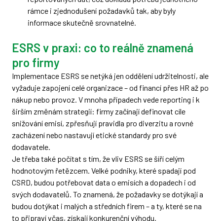
rámce i zjednodušení požadavků tak, aby byly
informace skutečně srovnatelné.
ESRS v praxi: co to reálně znamená
pro firmy
Implementace ESRS se netýká jen oddělení udržitelnosti, ale
vyžaduje zapojení celé organizace – od financí přes HR až po
nákup nebo provoz. V mnoha případech vede reporting i k
širším změnám strategií: firmy začínají definovat cíle
snižování emisí, zpřesňují pravidla pro diverzitu a rovné
zacházení nebo nastavují etické standardy pro své
dodavatele.
Je třeba také počítat s tím, že vliv ESRS se šíří celým
hodnotovým řetězcem. Velké podniky, které spadají pod
CSRD, budou potřebovat data o emisích a dopadech i od
svých dodavatelů. To znamená, že požadavky se dotýkají a
budou dotýkat i malých a středních firem – a ty, které se na
to připraví včas, získají konkurenční výhodu.