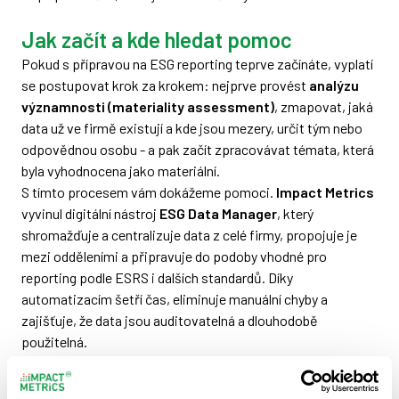
Jak začít a kde hledat pomoc
Pokud s přípravou na ESG reporting teprve začínáte, vyplatí
se postupovat krok za krokem: nejprve provést
analýzu
významnosti (materiality assessment)
, zmapovat, jaká
data už ve firmě existují a kde jsou mezery, určit tým nebo
odpovědnou osobu - a pak začít zpracovávat témata, která
byla vyhodnocena jako materiální.
S tímto procesem vám dokážeme pomoci.
Impact Metrics
vyvinul digitální nástroj
ESG Data Manager
, který
shromažďuje a centralizuje data z celé firmy, propojuje je
mezi odděleními a připravuje do podoby vhodné pro
reporting podle ESRS i dalších standardů. Díky
automatizacím šetří čas, eliminuje manuální chyby a
zajišťuje, že data jsou auditovatelná a dlouhodobě
použitelná.
Naše sesterská společnost
Fair Venture
pak poskytuje
podporu v oblastech, které software sám nevyřeší –