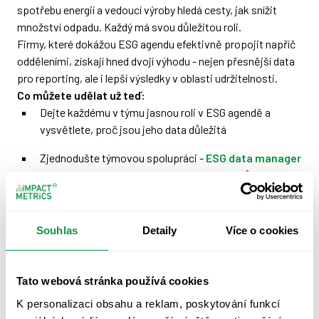
spotřebu energií a vedoucí výroby hledá cesty, jak snížit
množství odpadu. Každý má svou důležitou roli.
Firmy, které dokážou ESG agendu efektivně propojit napříč
odděleními, získají hned dvojí výhodu - nejen přesnější data
pro reporting, ale i lepší výsledky v oblasti udržitelnosti.
Co můžete udělat už teď:
Dejte každému v týmu jasnou roli v ESG agendě a
vysvětlete, proč jsou jeho data důležitá
Zjednodušte týmovou spolupráci -
ESG data manager
nabízí přehledné nástroje pro rozdělení úkolů a sběr dat
napříč odděleními. Zapomeňte na přeposílání
excelových tabulek e-mailem - v nástroji jednoduše
přidělíte kolegům konkrétní otázky a data se
Souhlas
Detaily
Více o cookies
automaticky propojí do vašeho reportu.
Pravidelně sdílejte výsledky a úspěchy - když lidé vidí
Tato webová stránka používá cookies
smysl své práce, jsou motivovanější
K personalizaci obsahu a reklam, poskytování funkcí