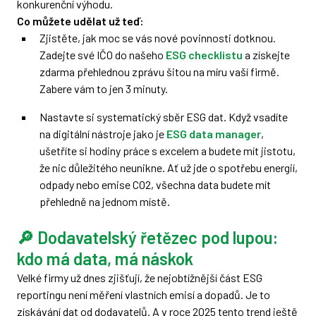
konkurenční výhodu.
Co můžete udělat už teď:
Zjistěte, jak moc se vás nové povinnosti dotknou.
Zadejte své IČO do našeho
ESG checklistu
a získejte
zdarma přehlednou zprávu šitou na míru vaší firmě.
Zabere vám to jen 3 minuty.
Nastavte si systematický sběr ESG dat. Když vsadíte
na digitální nástroje jako je
ESG data manager
,
ušetříte si hodiny práce s excelem a budete mít jistotu,
že nic důležitého neunikne. Ať už jde o spotřebu energií,
odpady nebo emise CO2, všechna data budete mít
přehledně na jednom místě.
🔎 Dodavatelský řetězec pod lupou:
kdo má data, má náskok
Velké firmy už dnes zjišťují, že nejobtížnější část ESG
reportingu není měření vlastních emisí a dopadů. Je to
získávání dat od dodavatelů. A v roce 2025 tento trend ještě