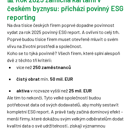
českém byznysu: přichází povinný ESG
reporting
Na dva tisíce českých firem poprvé dopadne povinnost
vydat za rok 2025 povinný ESG report. A ovlivní to celý trh.
Poprvé budou tisíce firem muset otevřeně mluvit o svém
vlivu na životní prostředí a společnost.
Koho se to týká povinně? Všech firem, které splní alespoň
dvě z těchto tří kritérií:
více než
250 zaměstnanců
čistý obrat
min.
50 mil. EUR
aktiva
v rozvaze vyšší než
25 mil. EUR
Ale tím to nekončí. Tyto velké společnosti budou
potřebovat data od svých dodavatelů, aby mohly sestavit
kompletní ESG report. A právě tady začíná dominový efekt -
menší firmy, které dokážou svým velkým odběratelům dodat
kvalitní data o své udržitelnosti, získají významnou