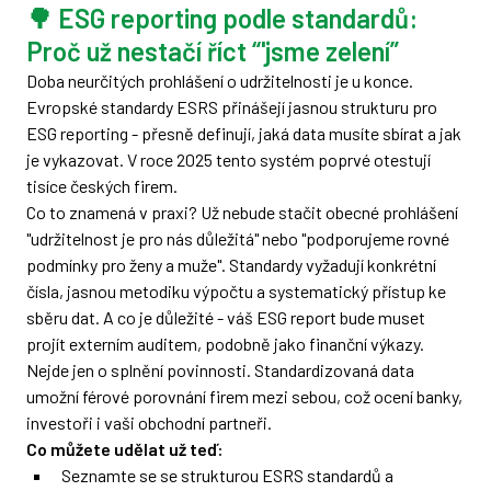
🌳 ESG reporting podle standardů:
Proč už nestačí říct “'jsme zelení”
Doba neurčitých prohlášení o udržitelnosti je u konce.
Evropské standardy ESRS přinášejí jasnou strukturu pro
ESG reporting - přesně definují, jaká data musíte sbírat a jak
je vykazovat. V roce 2025 tento systém poprvé otestují
tisíce českých firem.
Co to znamená v praxi? Už nebude stačit obecné prohlášení
"udržitelnost je pro nás důležitá" nebo "podporujeme rovné
podmínky pro ženy a muže". Standardy vyžadují konkrétní
čísla, jasnou metodiku výpočtu a systematický přístup ke
sběru dat. A co je důležité - váš ESG report bude muset
projít externím auditem, podobně jako finanční výkazy.
Nejde jen o splnění povinnosti. Standardizovaná data
umožní férové porovnání firem mezi sebou, což ocení banky,
investoři i vaši obchodní partneři.
Co můžete udělat už teď:
Seznamte se se strukturou ESRS standardů a