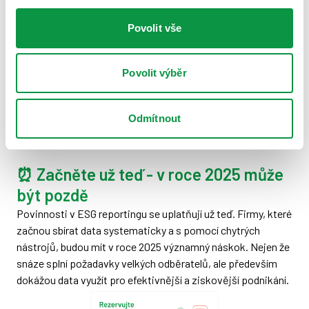
kalkulačka uhlíkové stopy
vám ukáže trendy a
příležitosti k úsporám
Povolit vše
Hledejte v datech příběh vaší udržitelnosti - zákazníci
ocení, když jim ukážete konkrétní výsledky a plány do
Povolit výběr
budoucna
Stanovte si měřitelné cíle - ať už jde o snížení spotřeby
Odmítnout
energií nebo efektivnější nakládání s odpady, dejte
svému úsilí jasný směr
⏰ Začněte už teď - v roce 2025 může
být pozdě
Povinnosti v ESG reportingu se uplatňují už teď. Firmy, které
začnou sbírat data systematicky a s pomocí chytrých
nástrojů, budou mít v roce 2025 významný náskok. Nejen že
snáze splní požadavky velkých odběratelů, ale především
dokážou data využít pro efektivnější a ziskovější podnikání.