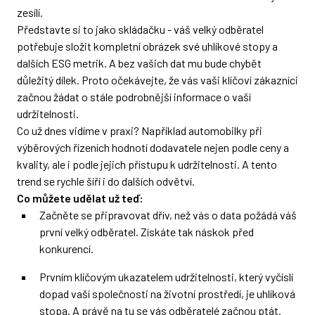
zesílí.
Představte si to jako skládačku - váš velký odběratel
potřebuje složit kompletní obrázek své uhlíkové stopy a
dalších ESG metrik. A bez vašich dat mu bude chybět
důležitý dílek. Proto očekávejte, že vás vaši klíčoví zákazníci
začnou žádat o stále podrobnější informace o vaší
udržitelnosti.
Co už dnes vidíme v praxi? Například automobilky při
výběrových řízeních hodnotí dodavatele nejen podle ceny a
kvality, ale i podle jejich přístupu k udržitelnosti. A tento
trend se rychle šíří i do dalších odvětví.
Co můžete udělat už teď:
Začněte se připravovat dřív, než vás o data požádá váš
první velký odběratel. Získáte tak náskok před
konkurencí.
Prvním klíčovým ukazatelem udržitelnosti, který vyčíslí
dopad vaší společnosti na životní prostředí, je uhlíková
stopa. A právě na tu se vás odběratelé začnou ptát.