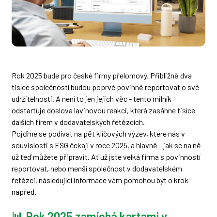
Rok 2025 bude pro české firmy přelomový. Přibližně dva
tisíce společností budou poprvé povinně reportovat o své
udržitelnosti. A není to jen jejich věc - tento milník
odstartuje doslova lavinovou reakci, která zasáhne tisíce
dalších firem v dodavatelských řetězcích.
Pojďme se podívat na pět klíčových výzev, které nás v
souvislosti s ESG čekají v roce 2025, a hlavně - jak se na ně
už teď můžete připravit. Ať už jste velká firma s povinností
reportovat, nebo menší společnost v dodavatelském
řetězci, následující informace vám pomohou být o krok
napřed.
📊 Rok 2025 zamíchá kartami v