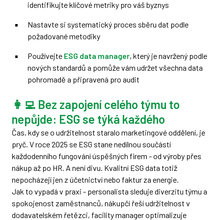
identifikujte klíčové metriky pro váš byznys
Nastavte si systematický proces sběru dat podle
požadované metodiky
Používejte
ESG data manager
, který je navržený podle
nových standardů a pomůže vám udržet všechna data
pohromadě a připravená pro audit
👩‍💻 Bez zapojení celého týmu to
nepůjde: ESG se týká každého
Čas, kdy se o udržitelnost staralo marketingové oddělení, je
pryč. V roce 2025 se ESG stane nedílnou součástí
každodenního fungování úspěšných firem - od výroby přes
nákup až po HR. A není divu. Kvalitní ESG data totiž
nepocházejí jen z účetnictví nebo faktur za energie.
Jak to vypadá v praxi - personalista sleduje diverzitu týmu a
spokojenost zaměstnanců, nákupčí řeší udržitelnost v
dodavatelském řetězci, facility manager optimalizuje