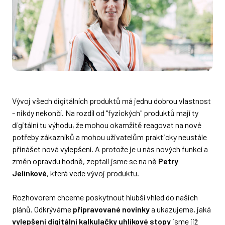
Vývoj všech digitálních produktů má jednu dobrou vlastnost
- nikdy nekončí. Na rozdíl od "fyzických" produktů mají ty
digitální tu výhodu, že mohou okamžitě reagovat na nové
potřeby zákazníků a mohou uživatelům prakticky neustále
přinášet nová vylepšení. A protože je u nás nových funkcí a
změn opravdu hodně, zeptali jsme se na ně
Petry
Jelínkové
, která vede vývoj produktu.
Rozhovorem chceme poskytnout hlubší vhled do našich
plánů. Odkrýváme
připravované novinky
a ukazujeme, jaká
vylepšení digitální kalkulačky uhlíkové stopy
jsme již