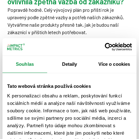
ovlivnila zpětná vazba od zákazníků?
Popravdě hodně. Celý vývojový plán pro příští rok je
upravený podle zpětné vazby a potřeb našich zákazníků.
Vytváříme naše produkty přesně tak, jak je budou naši
zákazníci v příštích letech potřebovat.
Jak reagujete na novinky v ESG
legislativě?
Souhlas
Detaily
Více o cookies
Náš analytický tým pravidelně sleduje legislativní dění a
všechny novinky ihned promítáme jak do stávajících
produktů, tak do vývojového plánu. Je to zatím velmi živý
Tato webová stránka používá cookies
obor, který se neustále rozvíjí a my si nenecháme nic utéct.
K personalizaci obsahu a reklam, poskytování funkcí
Začleňujete do vývoje i nástroje umělé
sociálních médií a analýze naší návštěvnosti využíváme
soubory cookie. Informace o tom, jak náš web používáte,
inteligence? Mohou se zákazníci těšit,
sdílíme se svými partnery pro sociální média, inzerci a
že jim umělá inteligence navrhne ESG
analýzy. Partneři tyto údaje mohou zkombinovat s
strategii?
dalšími informacemi, které jste jim poskytli nebo které