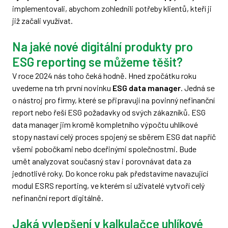
implementovali, abychom zohlednili potřeby klientů, kteří ji
již začali využívat.
Na jaké nové digitální produkty pro
ESG reporting se můžeme těšit?
V roce 2024 nás toho čeká hodně. Hned zpočátku roku
uvedeme na trh první novinku
ESG data manager
. Jedná se
o nástroj pro firmy, které se připravují na povinný nefinanční
report nebo řeší ESG požadavky od svých zákazníků. ESG
data manager jim kromě kompletního výpočtu uhlíkové
stopy nastaví celý proces spojený se sběrem ESG dat napříč
všemi pobočkami nebo dceřinými společnostmi. Bude
umět analyzovat současný stav i porovnávat data za
jednotlivé roky. Do konce roku pak představíme navazující
modul ESRS reporting, ve kterém si uživatelé vytvoří celý
nefinanční report digitálně.
Jaká vylepšení v kalkulačce uhlíkové