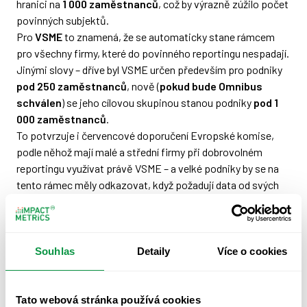
hranici na
1 000 zaměstnanců
, což by výrazně zúžilo počet
povinných subjektů.
Pro
VSME
to znamená, že se automaticky stane rámcem
pro všechny firmy, které do povinného reportingu nespadají.
Jinými slovy – dříve byl VSME určen především pro podniky
pod 250 zaměstnanců
, nově (
pokud bude Omnibus
schválen
) se jeho cílovou skupinou stanou podniky
pod 1
000 zaměstnanců
.
To potvrzuje i červencové doporučení Evropské komise,
podle něhož mají malé a střední firmy při dobrovolném
reportingu využívat právě VSME – a velké podniky by se na
tento rámec měly odkazovat, když požadují data od svých
dodavatelů.
Co je Omnibus?
Souhlas
Detaily
Více o cookies
V roce 2025 představila Evropská komise tzv.
Omnibus
balíček
– soubor legislativních změn, které mají snížit
administrativní náročnost CSRD a celkově zjednodušit
Tato webová stránka používá cookies
evropský reporting.