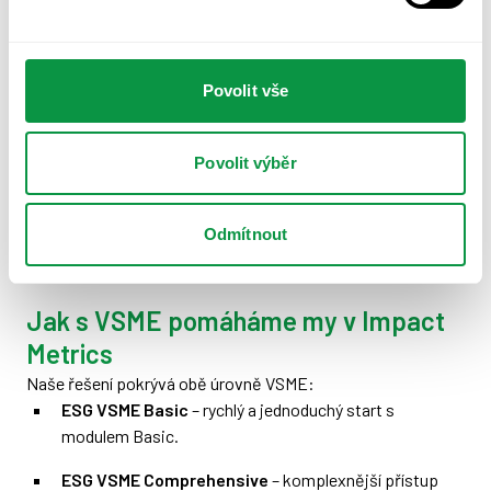
Kompatibilita
– VSME bude nadále fungovat jako
vstupní varianta, která usnadní případný přechod k
plnému ESRS.
Povolit vše
Budoucí právní rámec
– součástí Omnibus I balíčku je
návrh, aby se VSME stal oficiálně uznaným standardem
prostřednictvím
delegovaného aktu
. To by
Povolit výběr
znamenalo, že se z čistě dobrovolného rámce stane
právně použitelný nástroj, který jasně vymezí, jaké
Odmítnout
informace mohou velké firmy od svých menších
dodavatelů požadovat.
Jak s VSME pomáháme my v Impact
Metrics
Naše řešení pokrývá obě úrovně VSME:
ESG VSME Basic
– rychlý a jednoduchý start s
modulem Basic.
ESG VSME Comprehensive
– komplexnější přístup