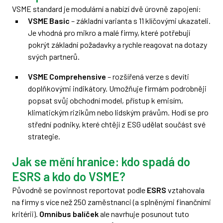
VSME standard je modulární a nabízí dvě úrovně zapojení:
VSME Basic
– základní varianta s 11 klíčovými ukazateli.
Je vhodná pro mikro a malé firmy, které potřebují
pokrýt základní požadavky a rychle reagovat na dotazy
svých partnerů.
VSME Comprehensive
– rozšířená verze s devíti
doplňkovými indikátory. Umožňuje firmám podrobněji
popsat svůj obchodní model, přístup k emisím,
klimatickým rizikům nebo lidským právům. Hodí se pro
střední podniky, které chtějí z ESG udělat součást své
strategie.
Jak se mění hranice: kdo spadá do
ESRS a kdo do VSME?
Původně se povinnost reportovat podle
ESRS
vztahovala
na firmy s více než 250 zaměstnanci (a splněnými finančními
kritérii).
Omnibus balíček
ale navrhuje posunout tuto