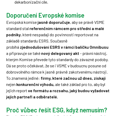
dekarbonizační cíle.
Doporučení Evropské komise
Evropská komise
jasně doporučuje
, aby se právě VSME
standard stal
referenčním rámcem pro střední a malé
podniky
, které nespadají do povinnosti reportovat na
základě standardu ESRS. Současně
probíhá
zjednodušování ESRS v rámci balíčku Omnibusu
a připravuje se také
nový delegovaný akt
- právní nástroj,
kterým Komise převede tyto standardy do závazné podoby.
Dá se proto očekávat, že se i VSME v budoucnu posune od
dobrovolného rámce k jasně právně zakotvenému nástroji.
To znamená jediné:
firmy, které začnou už dnes, získají
nejen
konkurenční výhodu,
ale také základ pro to, aby byl
jejich report
ve formátu a rozsahu, jaký budou vyžadovat
jejich partneři a odběratelé.
Proč vůbec řešit ESG, když nemusím?