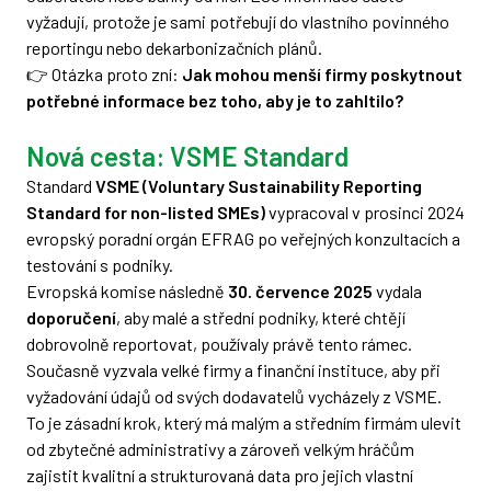
vyžadují, protože je sami potřebují do vlastního povinného
reportingu nebo dekarbonizačních plánů.
👉 Otázka proto zní:
Jak mohou menší firmy poskytnout
potřebné informace bez toho, aby je to zahltilo?
Nová cesta: VSME Standard
Standard
VSME (Voluntary Sustainability Reporting
Standard for non-listed SMEs)
vypracoval v prosinci 2024
evropský poradní orgán EFRAG po veřejných konzultacích a
testování s podniky.
Evropská komise následně
30. července 2025
vydala
doporučení
, aby malé a střední podniky, které chtějí
dobrovolně reportovat, používaly právě tento rámec.
Současně vyzvala velké firmy a finanční instituce, aby při
vyžadování údajů od svých dodavatelů vycházely z VSME.
To je zásadní krok, který má malým a středním firmám ulevit
od zbytečné administrativy a zároveň velkým hráčům
zajistit kvalitní a strukturovaná data pro jejich vlastní