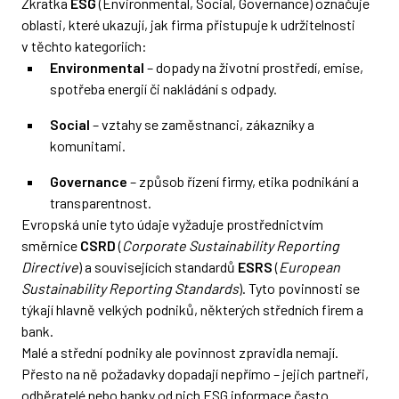
Zkratka
ESG
(Environmental, Social, Governance) označuje
oblasti, které ukazují, jak firma přistupuje k udržitelnosti
v těchto kategoriích:
Environmental
– dopady na životní prostředí, emise,
spotřeba energií či nakládání s odpady.
Social
– vztahy se zaměstnanci, zákazníky a
komunitami.
Governance
– způsob řízení firmy, etika podnikání a
transparentnost.
Evropská unie tyto údaje vyžaduje prostřednictvím
směrnice
CSRD
(
Corporate Sustainability Reporting
Directive
) a souvisejících standardů
ESRS
(
European
Sustainability Reporting Standards
). Tyto povinnosti se
týkají hlavně velkých podniků, některých středních firem a
bank.
Malé a střední podniky ale povinnost zpravidla nemají.
Přesto na ně požadavky dopadají nepřímo – jejich partneři,
odběratelé nebo banky od nich ESG informace často