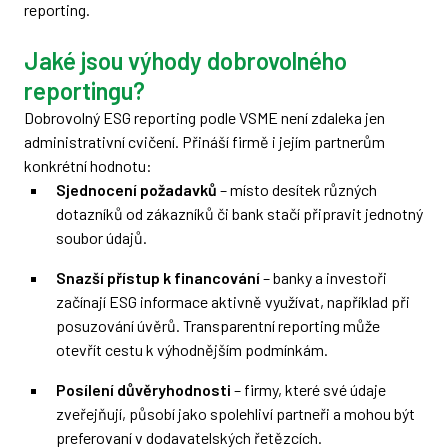
reporting.
Jaké jsou výhody dobrovolného
reportingu?
Dobrovolný ESG reporting podle VSME není zdaleka jen
administrativní cvičení. Přináší firmě i jejím partnerům
konkrétní hodnotu:
Sjednocení požadavků
– místo desítek různých
dotazníků od zákazníků či bank stačí připravit jednotný
soubor údajů.
Snazší přístup k financování
– banky a investoři
začínají ESG informace aktivně využívat, například při
posuzování úvěrů. Transparentní reporting může
otevřít cestu k výhodnějším podmínkám.
Posílení důvěryhodnosti
– firmy, které své údaje
zveřejňují, působí jako spolehliví partneři a mohou být
preferovaní v dodavatelských řetězcích.