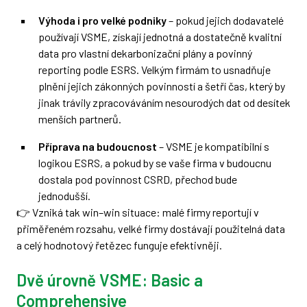
Výhoda i pro velké podniky
– pokud jejich dodavatelé
používají VSME, získají jednotná a dostatečně kvalitní
data pro vlastní dekarbonizační plány a povinný
reporting podle ESRS. Velkým firmám to usnadňuje
plnění jejich zákonných povinností a šetří čas, který by
jinak trávily zpracováváním nesourodých dat od desítek
menších partnerů.
Příprava na budoucnost
– VSME je kompatibilní s
logikou ESRS, a pokud by se vaše firma v budoucnu
dostala pod povinnost CSRD, přechod bude
jednodušší.
👉 Vzniká tak win–win situace: malé firmy reportují v
přiměřeném rozsahu, velké firmy dostávají použitelná data
a celý hodnotový řetězec funguje efektivněji.
Dvě úrovně VSME: Basic a
Comprehensive