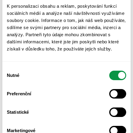
Klíčové body:
K personalizaci obsahu a reklam, poskytování funkcí
Zúžení povinnosti
– reporting by se měl nově týkat
sociálních médií a analýze naší návštěvnosti využíváme
firem s více než 1 000 zaměstnanci (místo původních
soubory cookie. Informace o tom, jak náš web používáte,
250).
sdílíme se svými partnery pro sociální média, inzerci a
analýzy. Partneři tyto údaje mohou zkombinovat s
Stop-the-Clock
– povinnost pro část firem se odkládá
dalšími informacemi, které jste jim poskytli nebo které
o dva roky.
získali v důsledku toho, že používáte jejich služby.
Zjednodušené ESRS
– EFRAG v létě 2025 zveřejnil
návrhy nové, odlehčené verze ESRS standardů pro
Výběr
firmy nad 1000 zaměstnanců. Počet povinných
Nutné
souhlasu
datových bodů se má snížit až o 68 %, některé detailní
požadavky se přesouvají do nepovinných částí.
Preferenční
Co to znamená pro VSME?
Rostoucí význam
– pokud se zjednodušují i ESRS,
Statistické
VSME se stává logickým a přirozeným základem pro
menší firmy.
Marketingové