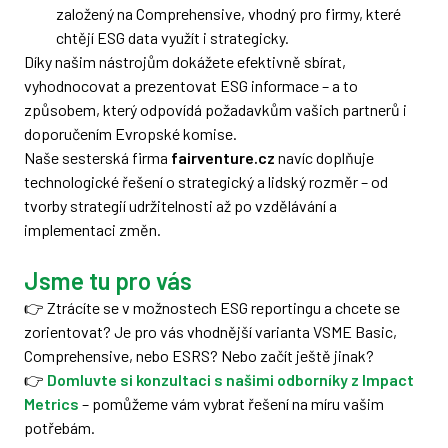
založený na Comprehensive, vhodný pro firmy, které
chtějí ESG data využít i strategicky.
Díky našim nástrojům dokážete efektivně sbírat,
vyhodnocovat a prezentovat ESG informace – a to
způsobem, který odpovídá požadavkům vašich partnerů i
doporučením Evropské komise.
Naše sesterská firma
fairventure.cz
navíc doplňuje
technologické řešení o strategický a lidský rozměr – od
tvorby strategií udržitelnosti až po vzdělávání a
implementaci změn.
Jsme tu pro vás
👉 Ztrácíte se v možnostech ESG reportingu a chcete se
zorientovat? Je pro vás vhodnější varianta VSME Basic,
Comprehensive, nebo ESRS? Nebo začít ještě jinak?
👉
Domluvte si konzultaci s našimi odborníky z Impact
Metrics
– pomůžeme vám vybrat řešení na míru vašim
potřebám.