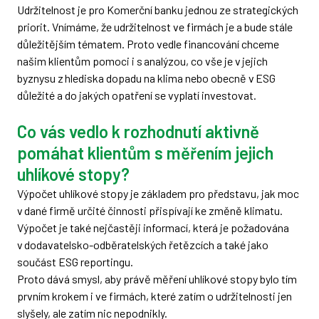
Udržitelnost je pro Komerční banku jednou ze strategických
priorit. Vnímáme, že udržitelnost ve firmách je a bude stále
důležitějším tématem. Proto vedle financování chceme
našim klientům pomoci i s analýzou, co vše je v jejich
byznysu z hlediska dopadu na klima nebo obecně v ESG
důležité a do jakých opatření se vyplatí investovat.
Co vás vedlo k rozhodnutí aktivně
pomáhat klientům s měřením jejich
uhlíkové stopy?
Výpočet uhlíkové stopy je základem pro představu, jak moc
v dané firmě určité činnosti přispívají ke změně klimatu.
Výpočet je také nejčastěji informací, která je požadována
v dodavatelsko-odběratelských řetězcích a také jako
součást ESG reportingu.
Proto dává smysl, aby právě měření uhlíkové stopy bylo tím
prvním krokem i ve firmách, které zatím o udržitelnosti jen
slyšely, ale zatím nic nepodnikly.