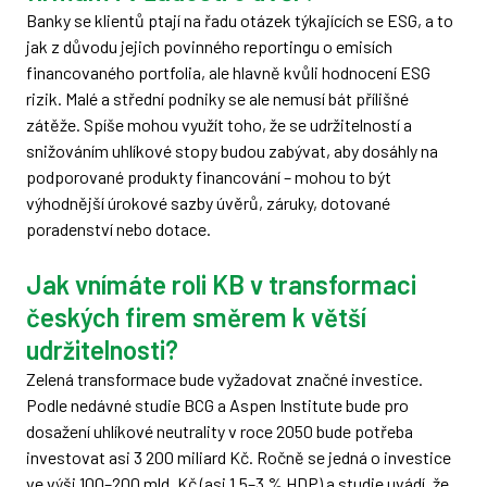
Banky se klientů ptají na řadu otázek týkajících se ESG, a to
jak z důvodu jejich povinného reportingu o emisích
financovaného portfolia, ale hlavně kvůli hodnocení ESG
rizik. Malé a střední podniky se ale nemusí bát přílišné
zátěže. Spíše mohou využít toho, že se udržitelností a
snižováním uhlíkové stopy budou zabývat, aby dosáhly na
podporované produkty financování – mohou to být
výhodnější úrokové sazby úvěrů, záruky, dotované
poradenství nebo dotace.
Jak vnímáte roli KB v transformaci
českých firem směrem k větší
udržitelnosti?
Zelená transformace bude vyžadovat značné investice.
Podle nedávné studie BCG a Aspen Institute bude pro
dosažení uhlíkové neutrality v roce 2050 bude potřeba
investovat asi 3 200 miliard Kč. Ročně se jedná o investice
ve výši 100–200 mld. Kč (asi 1,5–3 % HDP) a studie uvádí, že