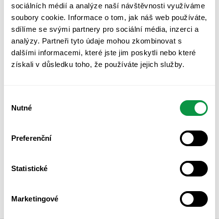
sociálních médií a analýze naší návštěvnosti využíváme
Z udržitelnosti je nejvíce zajímají témata jako
ESG
soubory cookie. Informace o tom, jak náš web používáte,
reporting
,
strategie udržitelnosti
nebo
výpočet uhlíkové
sdílíme se svými partnery pro sociální média, inzerci a
stopy
. Zásadní dopad na udržitelnost a na změnu klimatu
analýzy. Partneři tyto údaje mohou zkombinovat s
má energetika a využívání obnovitelných zdrojů energie a
dalšími informacemi, které jste jim poskytli nebo které
také energetická účinnost budov – to jsou nejčastěji
získali v důsledku toho, že používáte jejich služby.
financované typy investic ve firmách. I když kolikrát tyto
investice jsou vnímány spíše jako způsob snížení nákladů,
mají i pozitivní dopad na udržitelnost.
Výběr
Nutné
souhlasu
Kde se o partnerství Impact Metrics s
Komerční bankou dozvíte více?
Preferenční
Chcete se dozvědět více o zvýhodněném přístupu do
kalkulačky uhlíkové stopy pro klienty Komerční banky?
Statistické
Navštivte
náš web
, kde najdete všechny potřebné
informace o tom, jak začít s výpočtem uhlíkové stopy.
Marketingové