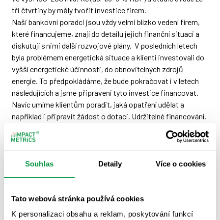
tři čtvrtiny by měly tvořit investice firem.
Naši bankovní poradci jsou vždy velmi blízko vedení firem,
které financujeme, znají do detailu jejich finanční situaci a
diskutují s nimi další rozvojové plány. V posledních letech
byla problémem energetická situace a klienti investovali do
vyšší energetické účinnosti, do obnovitelných zdrojů
energie. To předpokládáme, že bude pokračovat i v letech
následujících a jsme připraveni tyto investice financovat.
Navíc umíme klientům poradit, jaká opatření udělat a
například i připravit žádost o dotaci. Udržitelné financování,
které poskytujeme, je jedním ze způsobů, jak firmy mohou
svoji transformaci realizovat, ale také posílit komunikaci o
své udržitelnosti směrem k investorům, zaměstnancům
nebo veřejnosti.
Souhlas
Detaily
Více o cookies
Máte už nyní první zpětnou vazbu od
Tato webová stránka používá cookies
klientů? Zajímají se o témata
K personalizaci obsahu a reklam, poskytování funkcí
udržitelnosti a klimatické změny?