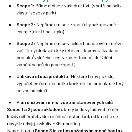
Scope 1:
Přímé emise z vašich aktivit (spotřeba paliv,
vlastní vozový park)
Scope 2:
Nepřímé emise ze spotřeby nakupované
energie (elektřina, teplo)
Scope 3:
Nepřímé emise v celém hodnotovém řetězci
vaší firmy (dodavatelský řetězec, doprava, likvidace
produktů, služební cesty zaměstnanců, dojíždění
zaměstnanců do práce apod.)
Uhlíková stopa produktu:
Některé firmy požadují i
výpočet emisí na jednotku konkrétního produktu, který
od vás odebírají
Plán snižování emisí včetně stanovených cílů
Scope 1 a 2 jsou základem
, který bude vyžadovat téměř
každý odběratel. Jde o minimální standard, od kterého se
obvykle odvíjí jakýkoliv ESG reporting.
Naproti tomu
Scope 3 je zatím požadován méně často
a