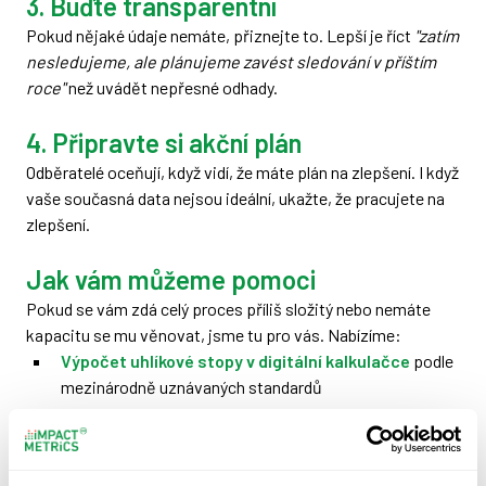
3. Buďte transparentní
Pokud nějaké údaje nemáte, přiznejte to. Lepší je říct
"zatím
nesledujeme, ale plánujeme zavést sledování v příštím
roce"
než uvádět nepřesné odhady.
4. Připravte si akční plán
Odběratelé oceňují, když vidí, že máte plán na zlepšení. I když
vaše současná data nejsou ideální, ukažte, že pracujete na
zlepšení.
Jak vám můžeme pomoci
Pokud se vám zdá celý proces příliš složitý nebo nemáte
kapacitu se mu věnovat, jsme tu pro vás. Nabízíme:
Výpočet uhlíkové stopy v digitální kalkulačce
podle
mezinárodně uznávaných standardů
Řešení
ESG basic
, díky kterému během 4 týdnů získáte
ESG zprávu, kterou můžete použít místo vyplňování
dotazníků