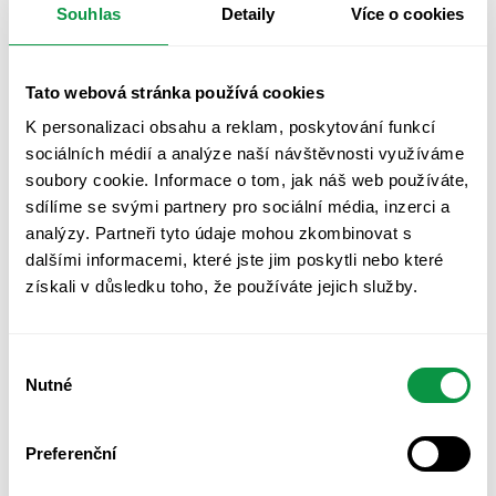
Souhlas
Detaily
Více o cookies
Odbornou podporu při vyplňování ESG dotazníků
Buďte o krok napřed: Vytvořte si
Tato webová stránka používá cookies
vlastní ESG report místo vyplňování
K personalizaci obsahu a reklam, poskytování funkcí
sociálních médií a analýze naší návštěvnosti využíváme
dotazníků
soubory cookie. Informace o tom, jak náš web používáte,
S rostoucím počtem odběratelů, kteří po vás budou chtít
sdílíme se svými partnery pro sociální média, inzerci a
podobná data, může vyplňování různých formulářů a
analýzy. Partneři tyto údaje mohou zkombinovat s
dotazníků zabrat hodně času a energie.
dalšími informacemi, které jste jim poskytli nebo které
Namísto reaktivního vyplňování různých dotazníků je
získali v důsledku toho, že používáte jejich služby.
mnohem efektivnější zvolit proaktivní přístup. Vytvořte si
jednou vlastní ESG zprávu, která bude obsahovat všechny
standardně požadované údaje, a tu pak můžete poskytovat
Výběr
svým odběratelům.
Nutné
souhlasu
Pro jednoduchý a efektivní sběr dat, jejich vyhodnocení a
následnou přípravu reportu vám doporučujeme využít naše
Preferenční
řešení
ESG basic
. Tento nástroj vám umožní:
Shromáždit všechna požadovaná ESG data na jednom