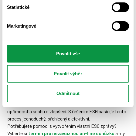
místě
Statistické
Digitálně vypočítat uhlíkovou stopu ve Scope 1 a 2
Marketingové
Vytvořit přehlednou ESG zprávu, kterou můžete
poskytnout všem odběratelům
Ušetřit čas strávený vyplňováním různých dotazníků
Povolit vše
Prezentovat svoji firmu jako zodpovědného
dodavatele
Povolit výběr
S profesionálně připravenou ESG zprávou nejen splníte
požadavky svých odběratelů, ale získáte i konkurenční
výhodu na trhu, kde udržitelnost hraje stále důležitější roli.
Odmítnout
Nezapomeňte: transparentnost je klíčová. I když teprve
začínáte svou cestu k udržitelnosti, vaši odběratelé ocení
upřímnost a snahu o zlepšení. S řešením ESG basic je tento
proces jednoduchý, přehledný a efektivní.
Potřebujete pomoci s vytvořením vlastní ESG zprávy?
Vyberte si
termín pro nezávaznou on-line schůzku
a my