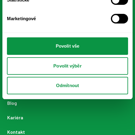
Výpočet uhlíkové stopy
Marketingové
ESG vzdělávání
CENÍK
AKADEMIE
SPOLEČNOST
Povolit vše
O nás
Povolit výběr
Metodika
Odmítnout
Časté dotazy
Blog
Kariéra
Kontakt