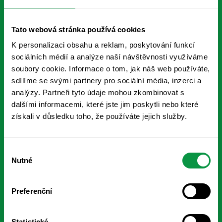
Výpočet uhlíkové stopy
Tato webová stránka používá cookies
ESG data manager
ŘEŠENÍ
K personalizaci obsahu a reklam, poskytování funkcí
sociálních médií a analýze naší návštěvnosti využíváme
VSME Basic
soubory cookie. Informace o tom, jak náš web používáte,
sdílíme se svými partnery pro sociální média, inzerci a
VSME Comprehensive
analýzy. Partneři tyto údaje mohou zkombinovat s
dalšími informacemi, které jste jim poskytli nebo které
ESG reporting na míru
získali v důsledku toho, že používáte jejich služby.
ESG Komplet
PORADENSTVÍ FAIR VENTURE
Výběr
Nutné
souhlasu
Řízení rizik spojených s udržitelností
Preferenční
ESG strategie
ESG reporting
Statistické