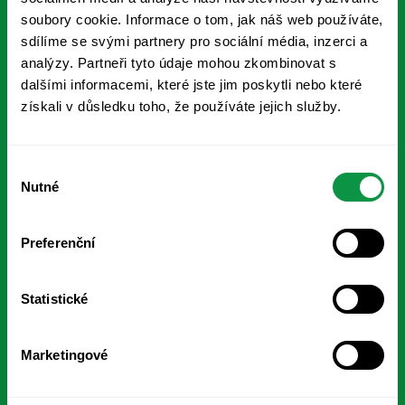
soubory cookie. Informace o tom, jak náš web používáte,
sdílíme se svými partnery pro sociální média, inzerci a
Přihlaste se k odběru ESG novinek
analýzy. Partneři tyto údaje mohou zkombinovat s
dalšími informacemi, které jste jim poskytli nebo které
získali v důsledku toho, že používáte jejich služby.
Odebírat
SOFTWARE
Výběr
Nutné
souhlasu
Výpočet uhlíkové stopy
Preferenční
ESG data manager
ŘEŠENÍ
Statistické
VSME Basic
Marketingové
VSME Comprehensive
ESG reporting na míru