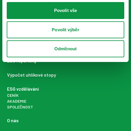
Povolit vše
ESG Komplet
PORADENSTVÍ FAIR VENTURE
Povolit výběr
Řízení rizik spojených s udržitelností
ESG strategie
Odmítnout
ESG reporting
Výpočet uhlíkové stopy
ESG vzdělávání
CENÍK
AKADEMIE
SPOLEČNOST
O nás