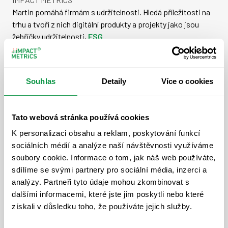
Martin pomáhá firmám s udržitelnosti. Hledá příležitosti na
trhu a tvoří z nich digitální produkty a projekty jako jsou
žebříčky udržitelnosti,
ESG
radar
nebo
ReportyUdržitelnosti.cz
.
Souhlas
Detaily
Více o cookies
Tato webová stránka používá cookies
K personalizaci obsahu a reklam, poskytování funkcí
sociálních médií a analýze naší návštěvnosti využíváme
soubory cookie. Informace o tom, jak náš web používáte,
Dan Heuer
sdílíme se svými partnery pro sociální média, inzerci a
analýzy. Partneři tyto údaje mohou zkombinovat s
Spoluzakladatel a garant metodiky ESG
dalšími informacemi, které jste jim poskytli nebo které
IMPACT METRICS
získali v důsledku toho, že používáte jejich služby.
Dan je díky své expertíze v oblasti ESG reportingu hlavou
našich produktů. Je také zakladatelem naší sesterské