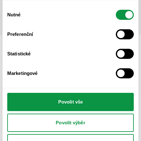
společnosti
Fair Venture
, která ve firmách vytváří strategie
Výběr
udržitelnosti.
Nutné
souhlasu
Preferenční
Statistické
Připojte se zdarma
Marketingové
Účast na webináři je zdarma. Po registraci vám zašleme
odkaz na on-line setkání přes platformu
Google Meet
.
Povolit vše
Registrace
Jméno
Povolit výběr
Příjmení