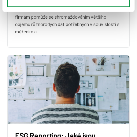
Společnost Impact Metrics představuje inovativní
digitální řešení, které hlavně malým a středním
firmám pomůže se shromažďováním většího
objemu různorodých dat potřebných v souvislosti s
měřením a…
ESG Reporting: Jaké jsou