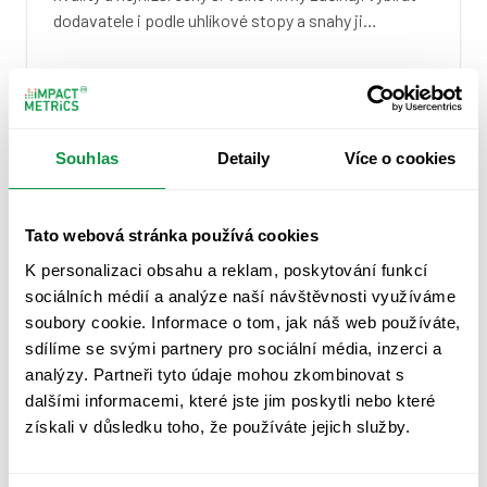
dodavatele i podle uhlíkové stopy a snahy ji…
Souhlas
Detaily
Více o cookies
Tato webová stránka používá cookies
K personalizaci obsahu a reklam, poskytování funkcí
sociálních médií a analýze naší návštěvnosti využíváme
soubory cookie. Informace o tom, jak náš web používáte,
sdílíme se svými partnery pro sociální média, inzerci a
analýzy. Partneři tyto údaje mohou zkombinovat s
Proč řešit ESG: Udržitelnost,
dalšími informacemi, které jste jim poskytli nebo které
která je pro vás finančně výhodná
získali v důsledku toho, že používáte jejich služby.
Proč byste se měli právě vy zajímat o ESG a